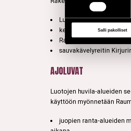
Rakentamisen, tapahtuman ja
Luotojen lenkki
kesäkierros
Salli pakolliset
Raatimiehenluodon reitt
sauvakävelyreitin Kirju
AJOLUVAT
Luotojen huvila-alueiden se
käyttöön myönnetään Rauman
juopien ranta-alueiden mö
aikana