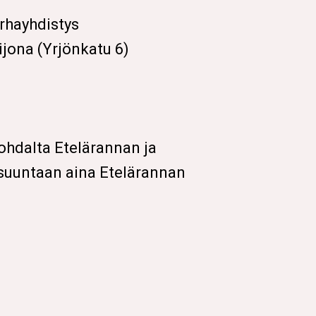
arhayhdistys
ijona (Yrjönkatu 6)
ohdalta Etelärannan ja
 suuntaan aina Etelärannan