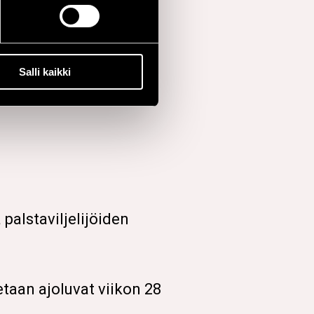
äosin poissa käytöstä:
Salli kaikki
palstaviljelijöiden
etaan ajoluvat viikon 28