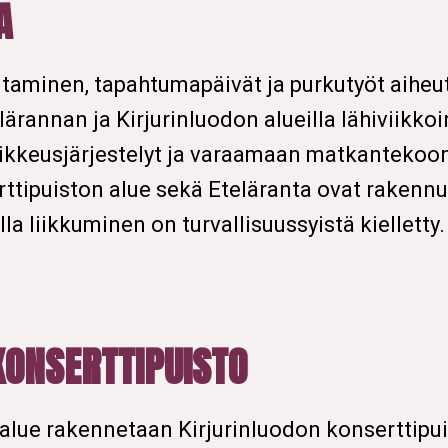
A
ntaminen, tapahtumapäivät ja purkutyöt aiheut
rannan ja Kirjurinluodon alueilla lähiviikkoin
ikkeusjärjestelyt ja varaamaan matkanteko
rttipuiston alue sekä Eteläranta ovat rakennu
la liikkuminen on turvallisuussyistä kielletty
KONSERTTIPUISTO
ialue rakennetaan Kirjurinluodon konserttipu