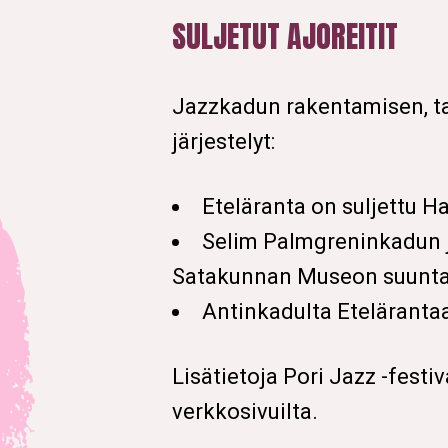
SULJETUT AJOREITIT
Jazzkadun rakentamisen, ta
järjestelyt:
Eteläranta on suljettu H
Selim Palmgreninkadun j
Satakunnan Museon suuntaan
Antinkadulta Etelärantaa
Lisätietoja Pori Jazz -fest
verkkosivuilta.