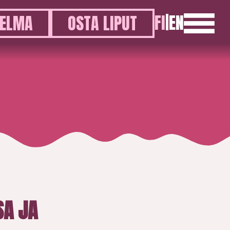
FI
|
EN
ELMA
OSTA LIPUT
SA JA