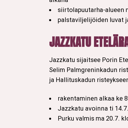
siirtolapuutarha-alueen 
palstaviljelijöiden luva
JAZZKATU ETELÄR
Jazzkatu sijaitsee Porin E
Selim Palmgreninkadun rist
ja Hallituskadun risteykseen
rakentaminen alkaa ke 8.
Jazzkatu avoinna ti 14.7.
Purku valmis ma 20.7. k