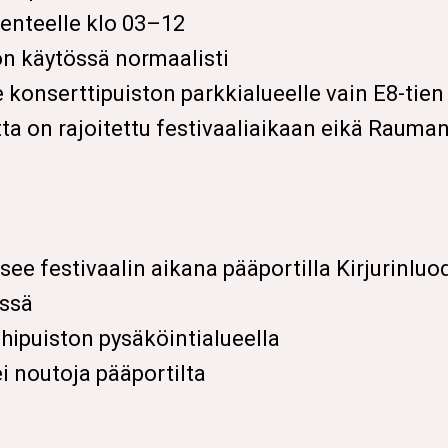
kenteelle klo 03–12
on käytössä normaalisti
 konserttipuiston parkkialueelle vain E8-tie
a on rajoitettu festivaaliaikaan eikä Raumansi
tsee festivaalin aikana pääportilla Kirjurinluo
essä
nhipuiston pysäköintialueella
 ei noutoja pääportilta