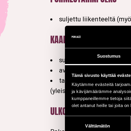
suljettu liikenteeltä (myö
KAARISILTA
Suostumus
suljetaan yleiseltä liiken
avataan jälleen ma 20.7.
Tämä sivusto käyttää eväste
tapahtumapäivinä 16.–18.
Käytämme evästeitä tarjoama
(yleisö/työntekijärannekkee
ja kävijämäärämme analysoim
kumppaneillemme tietoja siitä
olet antanut heille tai joita o
ULKOILUREITIT
Suostumuksen
Välttämätön
valinta