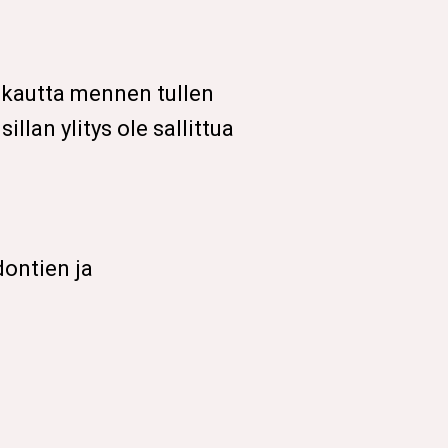
n kautta mennen tullen
llan ylitys ole sallittua
dontien ja