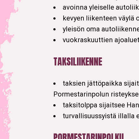
avoinna yleiselle autolii
kevyen liikenteen väylä 
yleisön oma autoliikenne
vuokraskuuttien ajoaluett
TAKSILIIKENNE
taksien jättöpaikka sijai
Pormestarinpolun risteyks
taksitolppa sijaitsee Ha
turvallisuussyistä illalla
PORMESTARINPOLKU