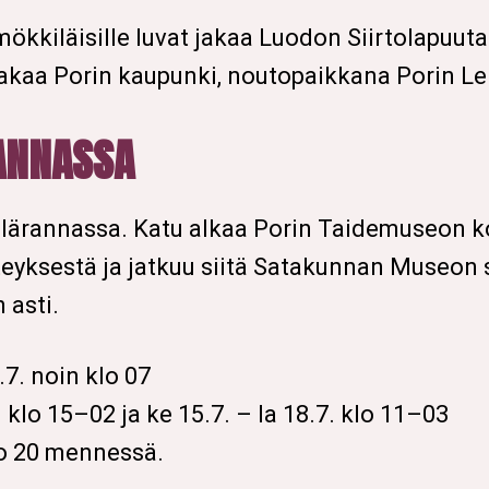
mökkiläisille luvat jakaa Luodon Siirtolapuut
t jakaa Porin kaupunki, noutopaikkana Porin Le
ANNASSA
telärannassa. Katu alkaa Porin Taidemuseon k
eyksestä ja jatkuu siitä Satakunnan Museon
 asti.
7. noin klo 07
 klo 15–02 ja ke 15.7. – la 18.7. klo 11–03
lo 20 mennessä.