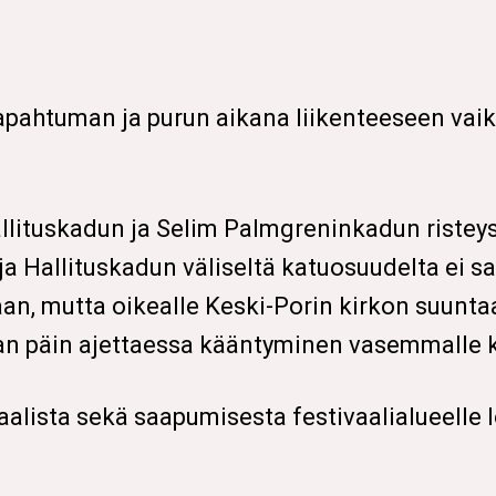
pahtuman ja purun aikana liikenteeseen vaik
allituskadun ja Selim Palmgreninkadun risteys
a Hallituskadun väliseltä katuosuudelta ei 
, mutta oikealle Keski-Porin kirkon suuntaa
n päin ajettaessa kääntyminen vasemmalle kiel
ivaalista sekä saapumisesta festivaalialueelle