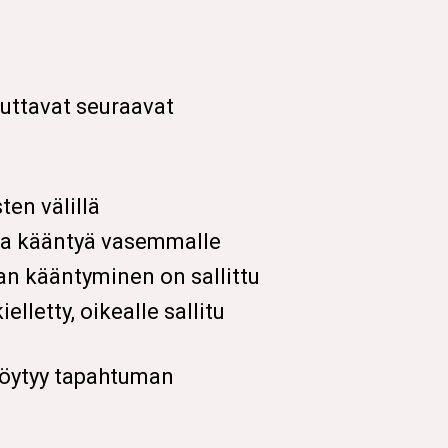
uttavat seuraavat
ten välillä
saa kääntyä vasemmalle
n kääntyminen on sallittu
letty, oikealle sallitu
 löytyy tapahtuman