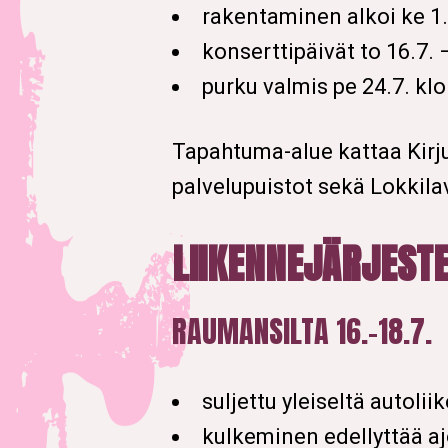
rakentaminen alkoi ke 1.
konserttipäivät to 16.7. –
purku valmis pe 24.7. kl
Tapahtuma-alue kattaa Kir
palvelupuistot sekä Lokkil
LIIKENNEJÄRJEST
RAUMANSILTA 16.–18.7.
suljettu yleiseltä autolii
kulkeminen edellyttää a