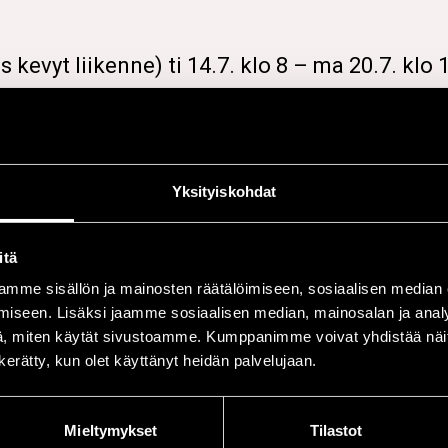
s kevyt liikenne) ti 14.7. klo 8 – ma 20.7. klo 
Yksityiskohdat
teeltä to 16.7. noin klo 3:30
 klo 18
itä
7. sillalla kulku vain asianmukaisella festiv
mme sisällön ja mainosten räätälöimiseen, sosiaalisen median
t)
iseen. Lisäksi jaamme sosiaalisen median, mainosalan ja analy
, miten käytät sivustoamme. Kumppanimme voivat yhdistää näitä t
n kerätty, kun olet käyttänyt heidän palvelujaan.
Mieltymykset
Tilastot