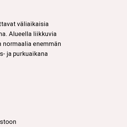
tavat väliaikaisia
a. Alueella liikkuvia
on normaalia enemmän
s- ja purkuaikana
.
istoon