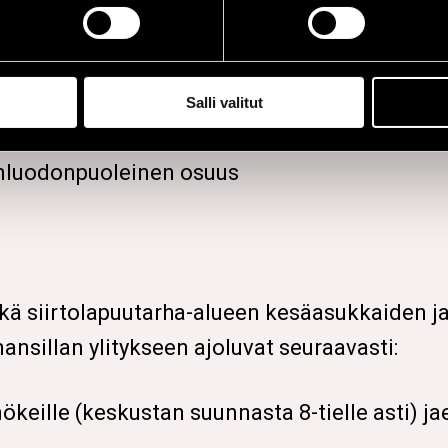
 purkutöiden aikana seuraavat reitit ovat pä
Salli valitut
i
rinluodonpuoleinen osuus
kä siirtolapuutarha-alueen kesäasukkaiden ja 
sillan ylitykseen ajoluvat seuraavasti:
keille (keskustan suunnasta 8-tielle asti) ja