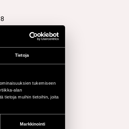
18
Tietoja
aalirannekkeella
 ominaisuuksien tukemiseen
tiikka-alan
ietoja muihin tietoihin, joita
Markkinointi