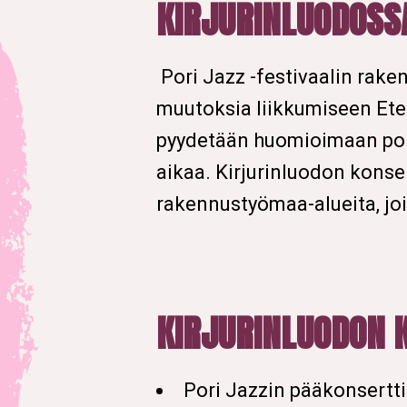
KIRJURINLUODOSS
Pori Jazz -festivaalin rake
muutoksia liikkumiseen Etelä
pyydetään huomioimaan po
aikaa. Kirjurinluodon konse
rakennustyömaa-alueita, joil
KIRJURINLUODON 
Pori Jazzin pääkonsertt