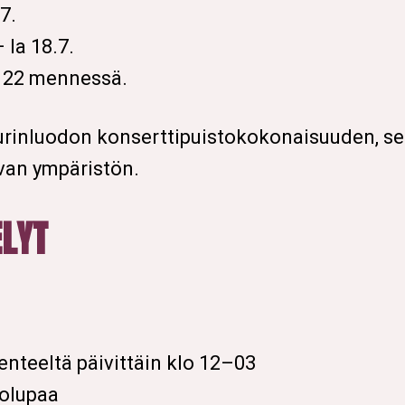
7.
 la 18.7.
o 22 mennessä.
jurinluodon konserttipuistokokonaisuuden, s
avan ympäristön.
ELYT
kenteeltä päivittäin klo 12–03
jolupaa