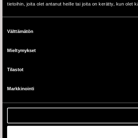
tietoihin, joita olet antanut heille tai joita on kerätty, kun ole
Suostumuksen
Välttämätön
valinta
Mieltymykset
Tilastot
Markkinointi