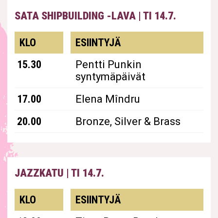
SATA SHIPBUILDING -LAVA
|
TI 14.7.
KLO
ESIINTYJÄ
15.30
Pentti Punkin
syntymäpäivät
17.00
Elena Mîndru
20.00
Bronze, Silver & Brass
JAZZKATU
|
TI 14.7.
KLO
ESIINTYJÄ