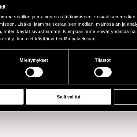
itä
mme sisällön ja mainosten räätälöimiseen, sosiaalisen median
iseen. Lisäksi jaamme sosiaalisen median, mainosalan ja analy
, miten käytät sivustoamme. Kumppanimme voivat yhdistää näitä t
anto
n kerätty, kun olet käyttänyt heidän palvelujaan.
Mieltymykset
Tilastot
Salli valitut
.fi