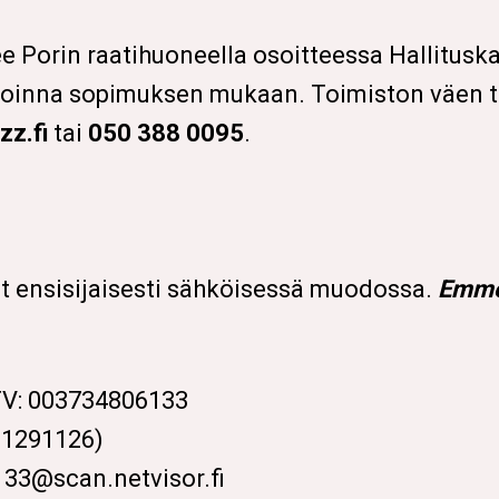
ee Porin raatihuoneella osoitteessa Hallituskat
avoinna sopimuksen mukaan. Toimiston väen t
zz.fi
tai
050 388 0095
.
ensisijaisesti sähköisessä muodossa.
Emme 
TV: 003734806133
21291126)
133@scan.netvisor.fi