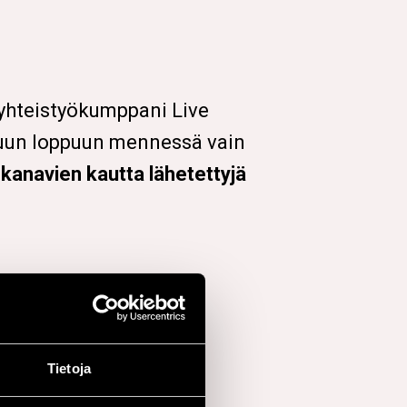
 yhteistyökumppani Live
ikuun loppuun mennessä vain
anavien kautta lähetettyjä
Tietoja