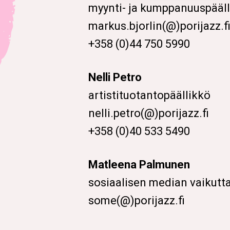
myynti- ja kumppanuuspääl
markus.bjorlin(@)porijazz.f
+358 (0)44 750 5990
Nelli Petro
artistituotantopäällikkö
nelli.petro(@)porijazz.fi
+358 (0)40 533 5490
Matleena Palmunen
sosiaalisen median vaikutta
some(@)porijazz.fi