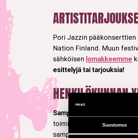
ARTISTITARJOUKS
Pori Jazzin pääkonserttien 
Nation Finland. Muun festi
sähköisen
lomakkeemme
k
esittelyjä tai tarjouksia!
HENKILÖKUNNAN Y
Sampsa Jolma
toimitusjohtaja
Suostumus
sampsa.jolma(@)porijazz.fi