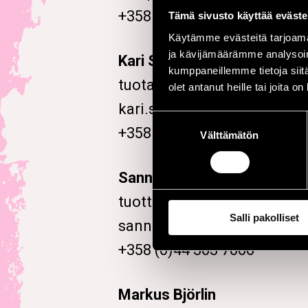
+358 (0)44 590 2555
Tämä sivusto käyttää eväste
Käytämme evästeitä tarjoama
ja kävijämäärämme analysoim
Kari Sarpela
kumppaneillemme tietoja siitä
tuotantopäällikkö, aluetuot
olet antanut heille tai joita o
kari.sarpela(@)porijazz.fi
Suostumuksen
+358 (0)44 363 7009
Välttämätön
valinta
Sanna Grönmark
tuottaja
Salli pakolliset
sanna.gronmark(@)porijazz
+358 (0)44 363 7066
Markus Björlin