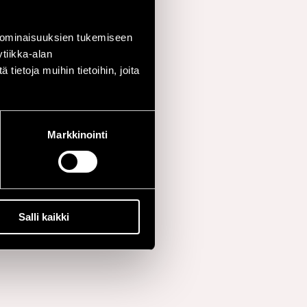
 ominaisuuksien tukemiseen
tiikka-alan
ietoja muihin tietoihin, joita
Markkinointi
Salli kaikki