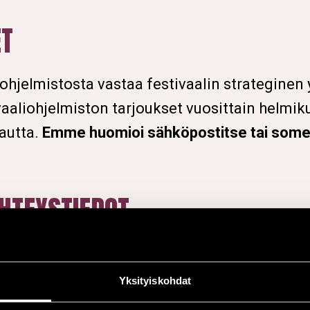
ET
ohjelmistosta vastaa festivaalin strateginen
vaaliohjelmiston tarjoukset vuosittain helm
autta.
Emme huomioi sähköpostitse tai somek
HTEYSTIEDOT
Yksityiskohdat