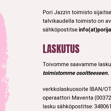
Pori Jazzin toimisto sijaits
talvikaudella toimisto on 
sähköpostitse
info(at)porija
LASKUTUS
Toivomme saavamme laskut 
toimistomme osoitteeseen.
verkkolaskuosoite IBAN/O
operaattori Maventa (0037
lasku sähköpostitse: 34806