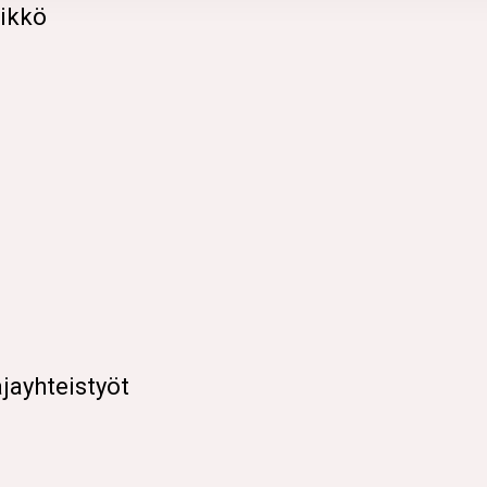
likkö
i
jayhteistyöt