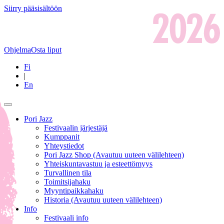
Siirry pääsisältöön
Ohjelma
Osta liput
Fi
|
En
Pori Jazz
Festivaalin järjestäjä
Kumppanit
Yhteystiedot
Pori Jazz Shop
(Avautuu uuteen välilehteen)
Yhteiskuntavastuu ja esteettömyys
Turvallinen tila
Toimitsijahaku
Myyntipaikkahaku
Historia
(Avautuu uuteen välilehteen)
Info
Festivaali info