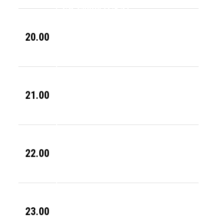
En Vogue (USA)
19.50
20.00
Imelda May
(IRL)
21.00
21.00
22.00
Seal (UK)
22.30
23.00