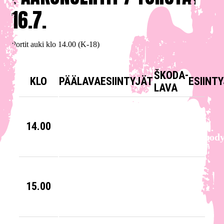
16.7.
Portit auki klo 14.00 (K-18)
ŠKODA-
KLO
PÄÄLAVA
ESIINTYJÄT
ESIINT
LAVA
14.00
Pratt & Mood
(FI)
14.30
15.00
Annie & The
Caldwells (USA)
15.30