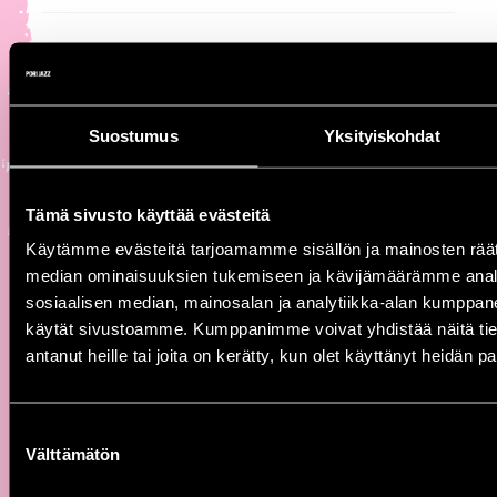
PORIN TEATTERI
|
TO 16.7.
Suostumus
Yksityiskohdat
esiintyjät
KLO
ESIINTYJÄ
Tämä sivusto käyttää evästeitä
Käytämme evästeitä tarjoamamme sisällön ja mainosten räät
22.00
IltaJamit
median ominaisuuksien tukemiseen ja kävijämäärämme anal
sosiaalisen median, mainosalan ja analytiikka-alan kumppanei
käytät sivustoamme. Kumppanimme voivat yhdistää näitä tietoja
antanut heille tai joita on kerätty, kun olet käyttänyt heidän p
SATA SHIPBUILDING -LAVA
|
TO 16.7.
Suostumuksen
esiintyjät
Välttämätön
valinta
KLO
ESIINTYJÄ