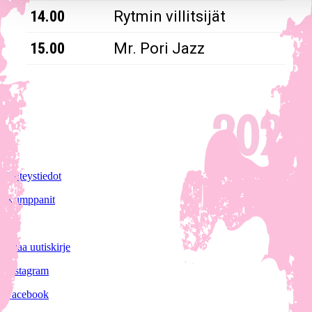
14.00
Rytmin villitsijät
15.00
Mr. Pori Jazz
Yhteystiedot
Kumppanit
Tilaa uutiskirje
Instagram
Facebook