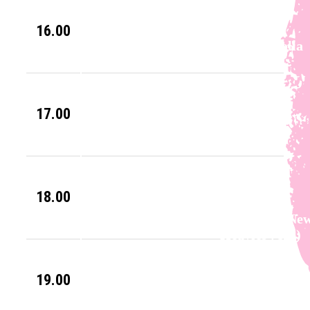
16.00
The Magnolia
(SWE)
16.30
17.00
Mikko Kuustonen
(FIN)
17.30
18.00
The Brand Ne
Heavies (UK)
18.35
19.00