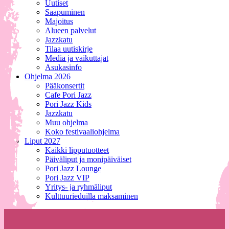
Uutiset
Saapuminen
Majoitus
Alueen palvelut
Jazzkatu
Tilaa uutiskirje
Media ja vaikuttajat
Asukasinfo
Ohjelma 2026
Pääkonsertit
Cafe Pori Jazz
Pori Jazz Kids
Jazzkatu
Muu ohjelma
Koko festivaaliohjelma
Liput 2027
Kaikki lipputuotteet
Päiväliput ja monipäiväiset
Pori Jazz Lounge
Pori Jazz VIP
Yritys- ja ryhmäliput
Kulttuurieduilla maksaminen