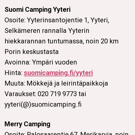
Suomi Camping Yyteri
Osoite: Yyterinsantojentie 1, Yyteri,
Selkämeren rannalla Yyterin
hiekkarannan tuntumassa, noin 20 km
Porin keskustasta
Avoinna: Ympäri vuoden
Hinta:
suomicamping.fi/yyteri
Muuta: Mökkejä ja leirintäpaikkoja
Varaukset: 020 719 9773 tai
yyteri(@)suomicamping.fi
Merry Camping
Osoite: Palosaarentie 67, Merikarvia, noin