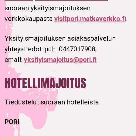
suoraan yksityismajoituksen
verkkokaupasta
visitpori.matkaverkko.fi
.
Yksityismajoituksen asiakaspalvelun
yhteystiedot: puh. 0447017908,
email:
yksityismajoitus@pori.fi
HOTELLIMAJOITUS
Tiedustelut suoraan hotelleista.
PORI