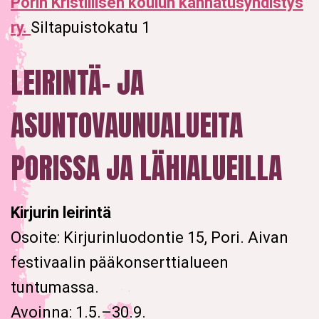
Porin Kristillisen koulun kannatusyhdistys
ry.
Siltapuistokatu 1
LEIRINTÄ- JA
ASUNTOVAUNUALUEITA
PORISSA JA LÄHIALUEILLA
Kirjurin leirintä
Osoite: Kirjurinluodontie 15, Pori. Aivan
festivaalin pääkonserttialueen
tuntumassa.
Avoinna: 1.5.–30.9.