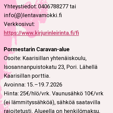
Yhteystiedot: 0406788277 tai
info(@)lentavamokki.fi
Verkkosivut:
https://www.kirjurinleirinta.fi/fi
Pormestarin Caravan-alue
Osoite: Kaarisillan yhtenäiskoulu,
Isosannanpuistokatu 23, Pori. Lähellä
Kaarisillan porttia.
Avoinna: 15.–19.7.2026
Hinta: 2
5€/hlö/vrk. Vaunusähkö 10€/vrk
(ei lämmityssähköä), sähköä saatavilla
rajoitetusti. Alueella on henkilömaksu,