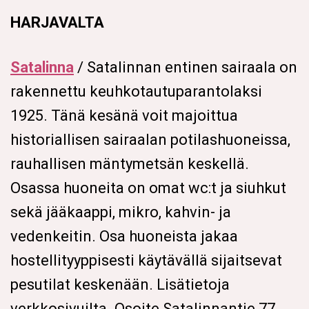
HARJAVALTA
Satalinna
/ Satalinnan entinen sairaala on
rakennettu keuhkotautuparantolaksi
1925. Tänä kesänä voit majoittua
historiallisen sairaalan potilashuoneissa,
rauhallisen mäntymetsän keskellä.
Osassa huoneita on omat wc:t ja siuhkut
sekä jääkaappi, mikro, kahvin- ja
vedenkeitin. Osa huoneista jakaa
hostellityyppisesti käytävällä sijaitsevat
pesutilat keskenään. Lisätietoja
verkkosivuilta. Osoite Satalinnantie 77,