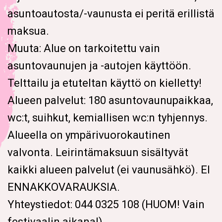
asuntoautosta/-vaunusta ei peritä erillistä
maksua.
Muuta:
Alue on tarkoitettu vain
asuntovaunujen ja -autojen käyttöön.
Telttailu ja etuteltan käyttö on kielletty!
Alueen palvelut: 180 asuntovaunupaikkaa,
wc:t, suihkut, kemiallisen wc:n tyhjennys.
Alueella on ympärivuorokautinen
valvonta. Leirintämaksuun sisältyvät
kaikki alueen palvelut (ei vaunusähkö). EI
ENNAKKOVARAUKSIA.
Yhteystiedot: 044 0325 108 (HUOM! Vain
festivaalin aikana!)