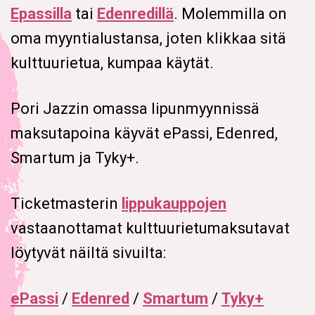
Epassilla
tai
Edenredillä
. Molemmilla on
oma myyntialustansa, joten klikkaa sitä
kulttuurietua, kumpaa käytät.
Pori Jazzin omassa lipunmyynnissä
maksutapoina käyvät ePassi, Edenred,
Smartum ja Tyky+.
Ticketmasterin
lippukauppojen
vastaanottamat kulttuurietumaksutavat
löytyvät näiltä sivuilta:
ePassi
/
Edenred
/
Smartum
/
Tyky+