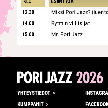
KLO
ESIINTYJÄ
12.30
Miksi Pori Jazz? (luent
14.00
Rytmin villitsijät
15.00
Mr. Pori Jazz
YHTEYSTIEDOT
INSTAGR
KUMPPANIT
FACEBOO