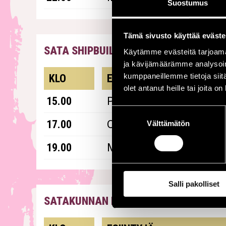
Suostumus
Tämä sivusto käyttää eväste
SATA SHIPBUILDING -LAVA
|
TO 16.7.
Käytämme evästeitä tarjoama
ja kävijämäärämme analysoim
esiintyjät
kumppaneillemme tietoja siitä
KLO
ESIINTYJÄ
olet antanut heille tai joita o
15.00
Piip
Suostumuksen
17.00
Olli Ahvenlahti New Qui
Välttämätön
valinta
19.00
Mikko Pettinen Why No
Salli pakolliset
SATAKUNNAN MUSEO
|
TO 16.7.
esiintyjät