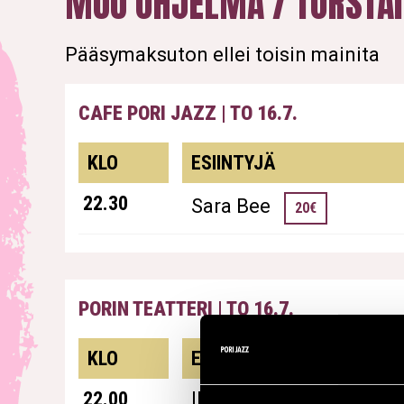
MUU OHJELMA / TORSTAI 
Pääsymaksuton ellei toisin mainita
CAFE PORI JAZZ
|
TO 16.7.
esiintyjät
KLO
ESIINTYJÄ
22.30
Sara Bee
20€
PORIN TEATTERI
|
TO 16.7.
esiintyjät
KLO
ESIINTYJÄ
22.00
IltaJamit