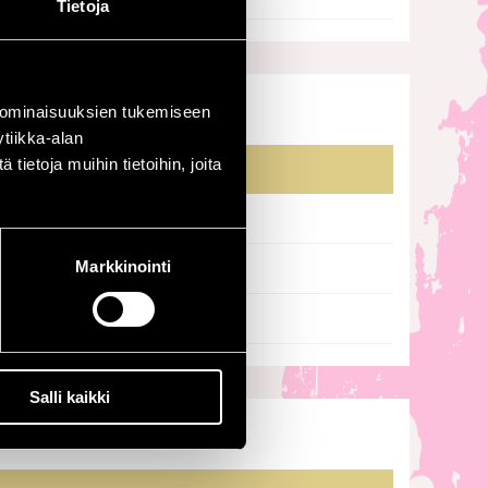
Tietoja
 ominaisuuksien tukemiseen
tiikka-alan
ietoja muihin tietoihin, joita
Markkinointi
Salli kaikki