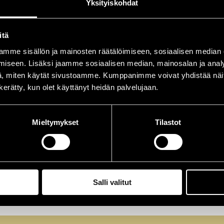
Yksityiskohdat
itä
mme sisällön ja mainosten räätälöimiseen, sosiaalisen median
iseen. Lisäksi jaamme sosiaalisen median, mainosalan ja analy
, miten käytät sivustoamme. Kumppanimme voivat yhdistää näitä t
n kerätty, kun olet käyttänyt heidän palvelujaan.
ntet
Mieltymykset
Tilastot
t
Salli valitut