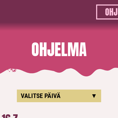
OHJ
OHJELMA
VALITSE PÄIVÄ
▼