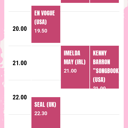
(UK)
EN VOGUE
18.35
(USA)
20.00
19.50
IMELDA
KENNY
MAY (IRL)
BARRON
21.00
”SONGBOOK”
21.00
(USA)
21.00
22.00
SEAL (UK)
22.30