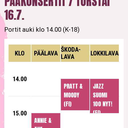
PÄÄKONSERTIT / TORSTAI
16.7.
Portit auki klo 14.00 (K-18)
ŠKODA-
KLO
PÄÄLAVA
LOKKILAVA
ESIINTYJÄT
ESIINTYJÄT
ESIINTY
LAVA
14.00
PRATT &
JAZZ
MOODY
SUOMI
(FI)
100 NYT!
(FI)
15.00
14.30
ANNIE &
14.30