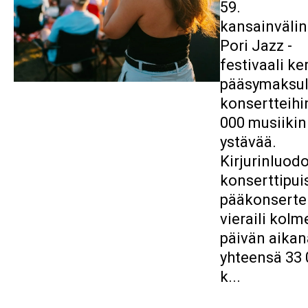
59.
kansainväli
Pori Jazz -
festivaali ke
pääsymaksull
konsertteihi
000 musiikin
ystävää.
Kirjurinluod
konserttipui
pääkonserte
vieraili kolm
päivän aikan
yhteensä 33 
k...