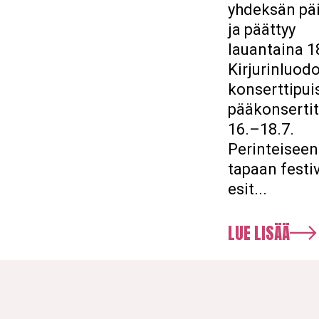
yhdeksän pä
ja päättyy
lauantaina 1
Kirjurinluod
konserttipui
pääkonsertit
16.–18.7.
Perinteiseen
tapaan festiv
esit...
LUE LISÄÄ