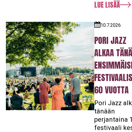
LUE LISÄÄ
10.7.2026
Julkaistu:
PORI JAZZ
ALKAA TÄNÄ
ENSIMMÄIS
FESTIVAALI
60 VUOTTA
Pori Jazz al
tänään
perjantaina 1
festivaali ke