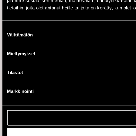
jaamme sosiaalisen median, mainosalan ja analytiikka-alan 
tietoihin, joita olet antanut heille tai joita on kerätty, kun ole
Suostumuksen
Välttämätön
valinta
Mieltymykset
Tilastot
Markkinointi