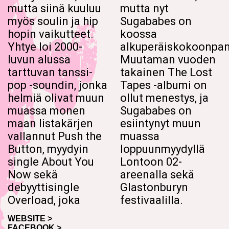
mutta siinä kuuluu
mutta nyt
myös soulin ja hip
Sugababes on
hopin vaikutteet.
koossa
Yhtye loi 2000-
alkuperäiskokoonpan
luvun alussa
Muutaman vuoden
tarttuvan tanssi-
takainen The Lost
pop -soundin, jonka
Tapes -albumi on
helmiä olivat muun
ollut menestys, ja
muassa monen
Sugababes on
maan listakärjen
esiintynyt muun
vallannut Push the
muassa
Button, myydyin
loppuunmyydyllä
single About You
Lontoon 02-
Now sekä
areenalla sekä
debyyttisingle
Glastonburyn
Overload, joka
festivaalilla.
WEBSITE >
FACEBOOK >