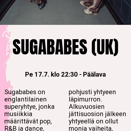
SUGABABES (UK)
Pe 17.7. klo 22:30
-
Päälava
Sugababes on
pohjusti yhtyeen
englantilainen
läpimurron.
superyhtye, jonka
Alkuvuosien
musiikkia
jättisuosion jälkeen
määrittävät pop,
yhtyeellä on ollut
R&B ja dance,
monia vaiheita,