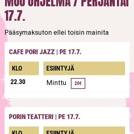
MUU OHJELMA / PERJANTAI
17.7.
Pääsymaksuton ellei toisin mainita
CAFE PORI JAZZ
|
PE 17.7.
esiintyjät
KLO
ESIINTYJÄ
22.30
Minttu
20€
PORIN TEATTERI
|
PE 17.7.
esiintyjät
KLO
ESIINTYJÄ