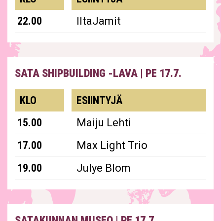
22.00
IltaJamit
SATA SHIPBUILDING -LAVA
|
PE 17.7.
esiintyjät
KLO
ESIINTYJÄ
15.00
Maiju Lehti
17.00
Max Light Trio
19.00
Julye Blom
SATAKUNNAN MUSEO
|
PE 17.7.