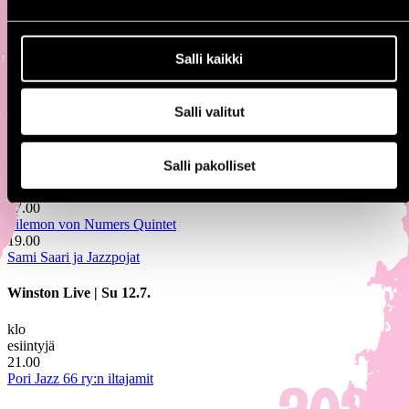
Muu ohjelma / Sunnuntai 12.7.
Salli kaikki
Pääsymaksuton ellei toisin mainita
Satakunta-lava
|
Su 12.7.
Salli valitut
klo
esiintyjä
Salli pakolliset
15.00
Heta Halonen Kvartetti
17.00
Filemon von Numers Quintet
19.00
Sami Saari ja Jazzpojat
Winston Live
|
Su 12.7.
klo
esiintyjä
21.00
Pori Jazz 66 ry:n iltajamit