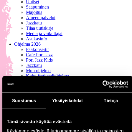
Uutiset
Saapuminen
Majoitus
Alueen palvelut
Jazzkatu
Tilaa uutiskirje
Media ja vaikuttajat
Asukasinfo
Ohjelma 2026
Pääkonsertit
Cafe Pori Jazz
Pori Jazz Kids
Jazzkatu
Muu ohjelma
Koko festivaaliohjelma
Liput 2027
Kaikki lipputuotteet
Päiväliput ja monipäiväiset
Pori Jazz Lounge
Suostumus
Yksityiskohdat
Tietoja
Pori Jazz VIP
Yritys- ja ryhmäliput
Kulttuurieduilla maksaminen
Tämä sivusto käyttää evästeitä
Käytämme evästeitä tarjoamamme sisällön ja mainosten