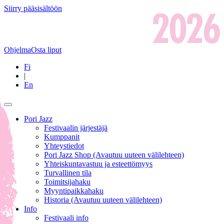
Siirry pääsisältöön
Ohjelma
Osta liput
Fi
|
En
Pori Jazz
Festivaalin järjestäjä
Kumppanit
Yhteystiedot
Pori Jazz Shop
(Avautuu uuteen välilehteen)
Yhteiskuntavastuu ja esteettömyys
Turvallinen tila
Toimitsijahaku
Myyntipaikkahaku
Historia
(Avautuu uuteen välilehteen)
Info
Festivaali info