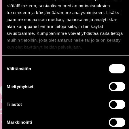
räätälöimiseen, sosiaalisen median ominaisuuksien
tukemiseen ja kävijämäärämme analysoimiseen. Lisäksi
jaamme sosiaalisen median, mainosalan ja analytiikka-
OHJELMA
alan kumppaneillemme tietoja siitä, miten käytät
sivustoamme. Kumppanimme voivat yhdistää näitä tietoja
muihin tietoihin, joita olet antanut heille tai joita on kerätty,
kun olet käyttänyt heidän palvelujaan.
Suostumuksen
Välttämätön
valinta
Sunnuntai 12.7.
▼
Perjantai 10.7.
Mieltymykset
Lauantai 11.7.
Sunnuntai 12.7.
Maanantai 13.7.
Tilastot
Tiistai 14.7.
Keskiviikko 15.7.
Torstai 16.7.
Perjantai 17.7.
Markkinointi
Lauantai 18.7.