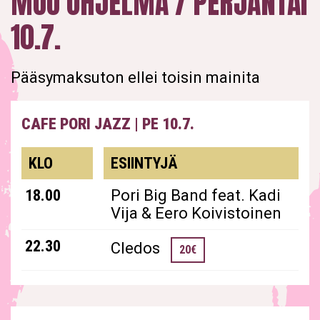
MUU OHJELMA / PERJANTAI
10.7.
Pääsymaksuton ellei toisin mainita
CAFE PORI JAZZ
|
PE 10.7.
KLO
ESIINTYJÄ
18.00
Pori Big Band feat. Kadi
Vija & Eero Koivistoinen
22.30
Cledos
20€