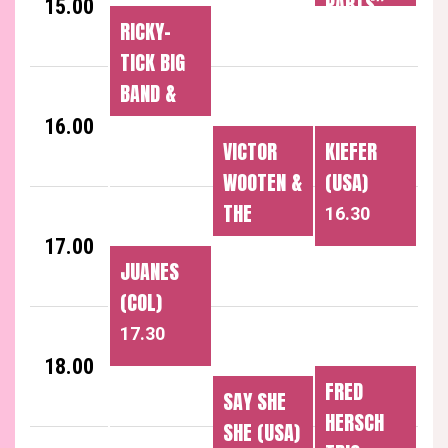
PARTS”
15.00
14.30
RICKY-
(FIN/DK/USA)
TICK BIG
14.30
BAND &
JULKINEN
16.00
VICTOR
KIEFER
SANA
WOOTEN &
(USA)
(FIN)
THE
16.30
15.30
WOOTEN
17.00
JUANES
BROTHERS
(COL)
(USA)
17.30
16.30
18.00
FRED
SAY SHE
HERSCH
SHE (USA)