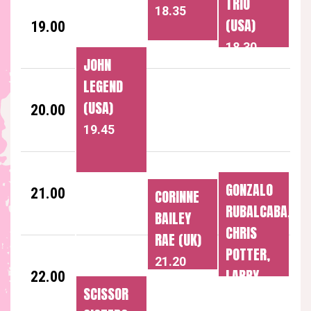
TRIO
18.35
(USA)
19.00
18.30
JOHN
LEGEND
(USA)
20.00
19.45
GONZALO
21.00
CORINNE
RUBALCABA,
BAILEY
CHRIS
RAE (UK)
POTTER,
21.20
LARRY
22.00
SCISSOR
GRENADIER