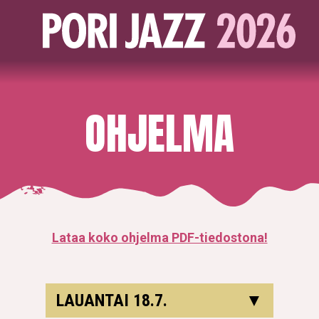
OHJELMA
Lataa koko ohjelma PDF-tiedostona!
LAUANTAI 18.7.
▼