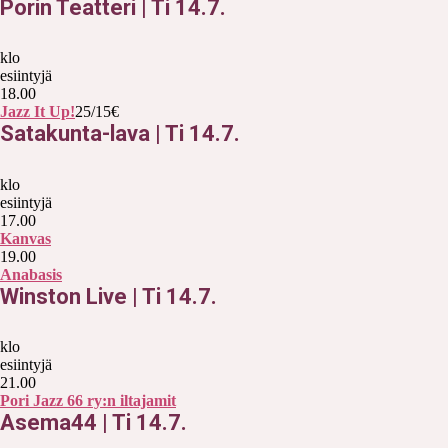
Porin Teatteri
|
Ti 14.7.
klo
esiintyjä
18.00
Jazz It Up!
25/15€
Satakunta-lava
|
Ti 14.7.
klo
esiintyjä
17.00
Kanvas
19.00
Anabasis
Winston Live
|
Ti 14.7.
klo
esiintyjä
21.00
Pori Jazz 66 ry:n iltajamit
Asema44
|
Ti 14.7.