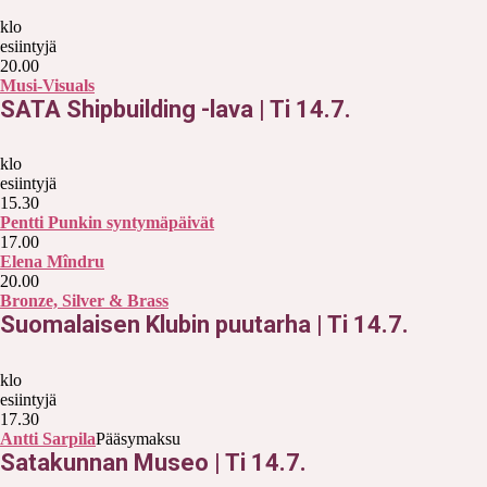
klo
esiintyjä
20.00
Musi-Visuals
SATA Shipbuilding -lava
|
Ti 14.7.
klo
esiintyjä
15.30
Pentti Punkin syntymäpäivät
17.00
Elena Mîndru
20.00
Bronze, Silver & Brass
Suomalaisen Klubin puutarha
|
Ti 14.7.
klo
esiintyjä
17.30
Antti Sarpila
Pääsymaksu
Satakunnan Museo
|
Ti 14.7.