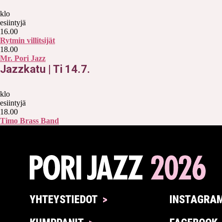
klo
esiintyjä
16.00
Rytmin villitsijät
18.00
Mr. Pori Jazz
Jazzkatu
|
Ti 14.7.
klo
esiintyjä
18.00
Timo Brass Band
YHTEYSTIEDOT
INSTAGRA