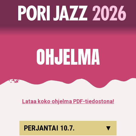
OHJELMA
Lataa koko ohjelma PDF-tiedostona!
PERJANTAI 10.7.
▼