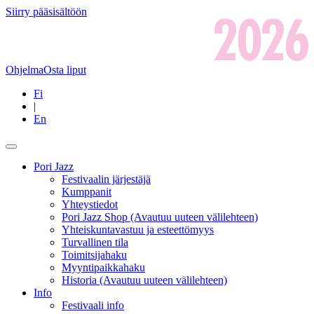
Siirry pääsisältöön
Ohjelma
Osta liput
Fi
|
En
Pori Jazz
Festivaalin järjestäjä
Kumppanit
Yhteystiedot
Pori Jazz Shop
(Avautuu uuteen välilehteen)
Yhteiskuntavastuu ja esteettömyys
Turvallinen tila
Toimitsijahaku
Myyntipaikkahaku
Historia
(Avautuu uuteen välilehteen)
Info
Festivaali info