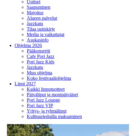
Uutiset
Saapuminen
Majoitus
Alueen palvelut
Jazzkatu
Tilaa uutiskirje
Media ja vaikuttajat
Asukasinfo
Ohjelma 2026
Pääkonsertit
Cafe Pori Jazz
Pori Jazz Kids
Jazzkatu
Muu ohjelma
Koko festivaaliohjelma
Liput 2027
Kaikki lipputuotteet
Päiväliput ja monipäiväiset
Pori Jazz Lounge
Pori Jazz VIP
Yritys- ja ryhmäliput
Kulttuurieduilla maksaminen