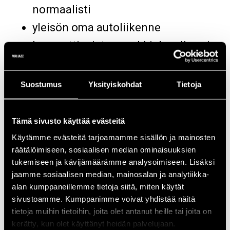
normaalisti
yleisön oma autoliikenne
konserttipuiston parkkialueelle vain
E8-tien kautta mennen tullen
vuokraskuuttien ajoaluetta on
Suostumus
Yksityiskohdat
Tietoja
rajoitettu festivaaliaikaan eikä
Raumansillan ylitys ole sallittua
Tämä sivusto käyttää evästeitä
Käytämme evästeitä tarjoamamme sisällön ja mainosten
TAKSILIIKENNE
räätälöimiseen, sosiaalisen median ominaisuuksien
tukemiseen ja kävijämäärämme analysoimiseen. Lisäksi
jaamme sosiaalisen median, mainosalan ja analytiikka-
taksien jättöpaikka sijaitsee
alan kumppaneillemme tietoja siitä, miten käytät
sivustoamme. Kumppanimme voivat yhdistää näitä
festivaalin aikana pääportilla
tietoja muihin tietoihin, joita olet antanut heille tai joita on
Kirjurinluodontien ja
kerätty, kun olet käyttänyt heidän palvelujaan.