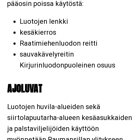
pääosin poissa käytöstä:
Luotojen lenkki
kesäkierros
Raatimiehenluodon reitti
sauvakävelyreitin
Kirjurinluodonpuoleinen osuus
AJOLUVAT
Luotojen huvila-alueiden sekä
siirtolapuutarha-alueen kesäasukkaiden
ja palstaviljelijöiden käyttöön
myönnetään Raumansillan ylitykseen