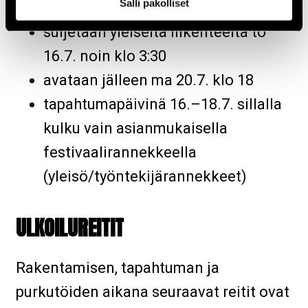
Salli pakolliset
suljetaan yleiseltä liikenteeltä to
16.7. noin klo 3:30
avataan jälleen ma 20.7. klo 18
tapahtumapäivinä 16.–18.7. sillalla
kulku vain asianmukaisella
festivaalirannekkeella
(yleisö/työntekijärannekkeet)
ULKOILUREITIT
Rakentamisen, tapahtuman ja
purkutöiden aikana seuraavat reitit ovat