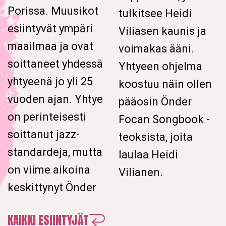
Porissa. Muusikot
tulkitsee Heidi
esiintyvät ympäri
Viliasen kaunis ja
maailmaa ja ovat
voimakas ääni.
soittaneet yhdessä
Yhtyeen ohjelma
yhtyeenä jo yli 25
koostuu näin ollen
vuoden ajan. Yhtye
pääosin Önder
on perinteisesti
Focan Songbook -
soittanut jazz-
teoksista, joita
standardeja, mutta
laulaa Heidi
on viime aikoina
Vilianen.
keskittynyt Önder
KAIKKI ESIINTYJÄT