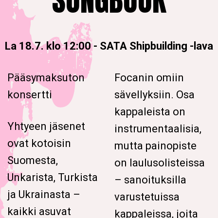
SONGBOOK
La 18.7. klo 12:00
-
SATA Shipbuilding -lava
Pääsymaksuton
Focanin omiin
konsertti
sävellyksiin. Osa
kappaleista on
Yhtyeen jäsenet
instrumentaalisia,
ovat kotoisin
mutta painopiste
Suomesta,
on laulusolisteissa
Unkarista, Turkista
– sanoituksilla
ja Ukrainasta –
varustetuissa
kaikki asuvat
kappaleissa, joita