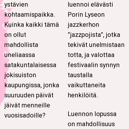
ystävien
luennoi elävästi
kohtaamispaikka.
Porin Lyseon
Kuinka kaikki tämä
jazzkerhon
on ollut
”jazzpojista”, jotka
mahdollista
tekivät unelmistaan
uneliaassa
totta, ja valottaa
satakuntalaisessa
festivaalin synnyn
jokisuiston
taustalla
kaupungissa, jonka
vaikuttaneita
suuruuden päivät
henkilöitä.
jäivät menneille
Luennon lopussa
vuosisadoille?
on mahdollisuus