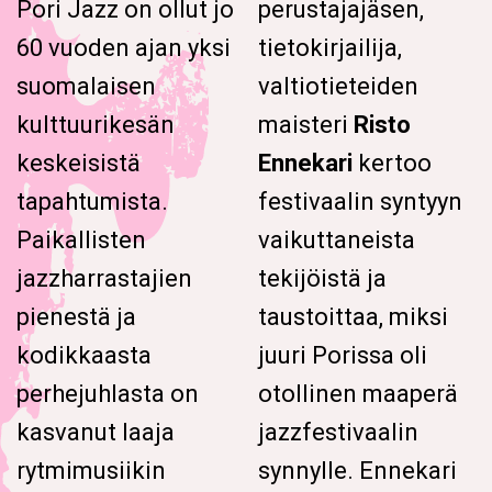
Pori Jazz on ollut jo
perustajajäsen,
60 vuoden ajan yksi
tietokirjailija,
suomalaisen
valtiotieteiden
kulttuurikesän
maisteri
Risto
keskeisistä
Ennekari
kertoo
tapahtumista.
festivaalin syntyyn
Paikallisten
vaikuttaneista
jazzharrastajien
tekijöistä ja
pienestä ja
taustoittaa, miksi
kodikkaasta
juuri Porissa oli
perhejuhlasta on
otollinen maaperä
kasvanut laaja
jazzfestivaalin
rytmimusiikin
synnylle. Ennekari