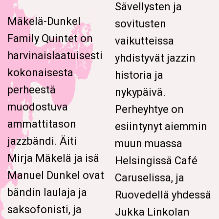
Sävellysten ja
Mäkelä-Dunkel
sovitusten
Family Quintet on
vaikutteissa
harvinaislaatuisesti
yhdistyvät jazzin
kokonaisesta
historia ja
perheestä
nykypäivä.
muodostuva
Perheyhtye on
ammattitason
esiintynyt aiemmin
jazzbändi. Äiti
muun muassa
Mirja Mäkelä ja isä
Helsingissä Café
Manuel Dunkel ovat
Caruselissa, ja
bändin laulaja ja
Ruovedellä yhdessä
saksofonisti, ja
Jukka Linkolan