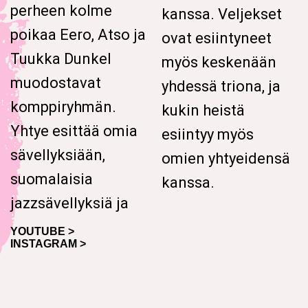
perheen kolme
kanssa. Veljekset
poikaa Eero, Atso ja
ovat esiintyneet
Tuukka Dunkel
myös keskenään
muodostavat
yhdessä triona, ja
komppiryhmän.
kukin heistä
Yhtye esittää omia
esiintyy myös
sävellyksiään,
omien yhtyeidensä
suomalaisia
kanssa.
jazzsävellyksiä ja
YOUTUBE >
INSTAGRAM >