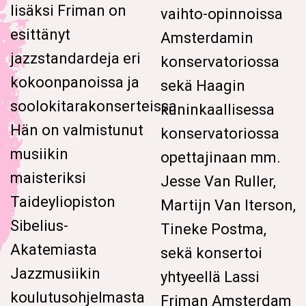
lisäksi Friman on
vaihto-opinnoissa
esittänyt
Amsterdamin
jazzstandardeja eri
konservatoriossa
kokoonpanoissa ja
sekä Haagin
soolokitarakonserteissa.
kuninkaallisessa
Hän on valmistunut
konservatoriossa
musiikin
opettajinaan mm.
maisteriksi
Jesse Van Ruller,
Taideyliopiston
Martijn Van Iterson,
Sibelius-
Tineke Postma,
Akatemiasta
sekä konsertoi
Jazzmusiikin
yhtyeellä Lassi
koulutusohjelmasta
Friman Amsterdam