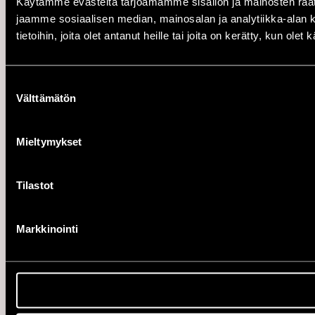
Käytämme evästeitä tarjoamamme sisällön ja mainosten rää
jaamme sosiaalisen median, mainosalan ja analytiikka-alan 
tietoihin, joita olet antanut heille tai joita on kerätty, kun ole
Suostumuksen
Välttämätön
valinta
Mieltymykset
Tilastot
Markkinointi