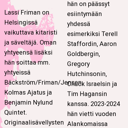
hän on päässyt
Lassi Friman on
esiintymään
Helsingissä
yhdessä
vaikuttava kitaristi
esimerkiksi Terell
ja säveltäjä. Oman
Staffordin, Aaron
yhtyeensä lisäksi
Goldbergin,
hän soittaa mm.
Gregory
yhtyeissä
Hutchinsonin,
Bäckström/Friman/Jensen,
Chuck Israelsin ja
Kolmas Ajatus ja
Tim Hagansin
Benjamin Nylund
kanssa. 2023-2024
Quintet.
hän vietti vuoden
Originaalisävellysten
Alankomaissa