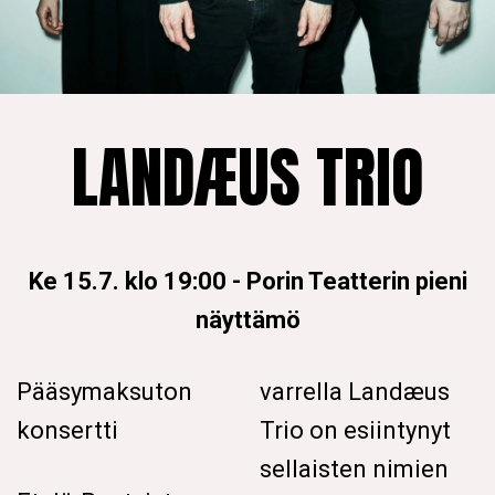
LANDÆUS TRIO
Ke 15.7. klo 19:00
-
Porin Teatterin pieni
näyttämö
Pääsymaksuton
varrella Landæus
konsertti
Trio on esiintynyt
sellaisten nimien