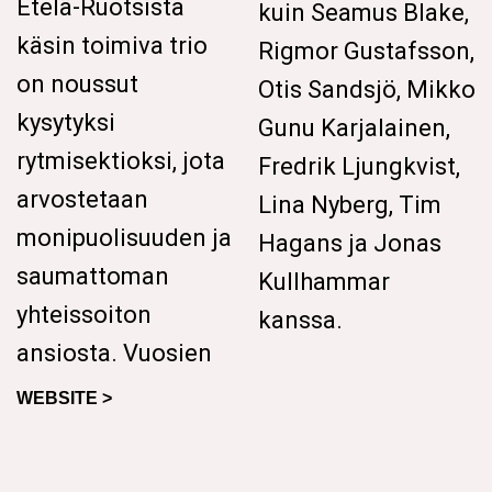
Etelä-Ruotsista
kuin Seamus Blake,
käsin toimiva trio
Rigmor Gustafsson,
on noussut
Otis Sandsjö, Mikko
kysytyksi
Gunu Karjalainen,
rytmisektioksi, jota
Fredrik Ljungkvist,
arvostetaan
Lina Nyberg, Tim
monipuolisuuden ja
Hagans ja Jonas
saumattoman
Kullhammar
yhteissoiton
kanssa.
ansiosta. Vuosien
WEBSITE >