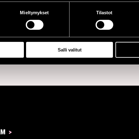
enet kuvailevat
improvisaatiolle.
Mieltymykset
Tilastot
iksi ja rohkeaksi.
ävät runolliset
Salli valitut
AM