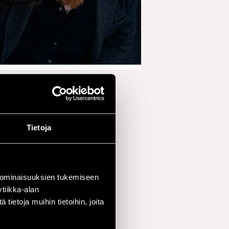
Tietoja
 ominaisuuksien tukemiseen
harmoniat ja rytmiset
tiikka-alan
ietoja muihin tietoihin, joita
poppia yhdistelevä,
laulu jättää tilaa myös