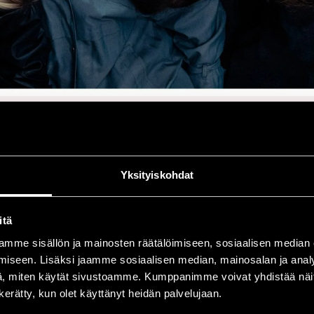
KANVAS
Yksityiskohdat
Ti 14.7. klo 17:00
-
Satakunta-lava
itä
mme sisällön ja mainosten räätälöimiseen, sosiaalisen median
sanoitukset, rikkaat 
iseen. Lisäksi jaamme sosiaalisen median, mainosalan ja analy
, miten käytät sivustoamme. Kumppanimme voivat yhdistää näitä t
elementit. Jazzia ja 
n kerätty, kun olet käyttänyt heidän palvelujaan.
nkiläinen yhtye, jota
äänteellisesti kaunis 