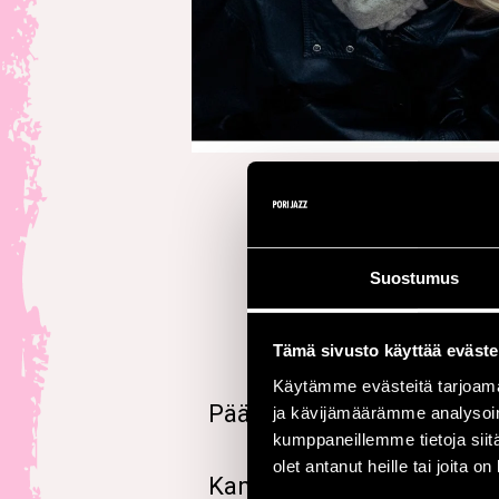
Suostumus
Tämä sivusto käyttää eväste
Käytämme evästeitä tarjoama
Pääsymaksuton konsertti
ja kävijämäärämme analysoim
kumppaneillemme tietoja siitä
olet antanut heille tai joita o
Kanvas on vaikuttava helsi