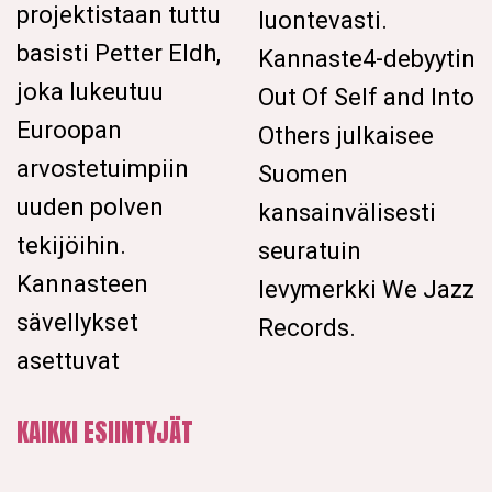
projektistaan tuttu
luontevasti.
basisti Petter Eldh,
Kannaste4-debyytin
joka lukeutuu
Out Of Self and Into
Euroopan
Others julkaisee
arvostetuimpiin
Suomen
uuden polven
kansainvälisesti
tekijöihin.
seuratuin
Kannasteen
levymerkki We Jazz
sävellykset
Records.
asettuvat
KAIKKI ESIINTYJÄT