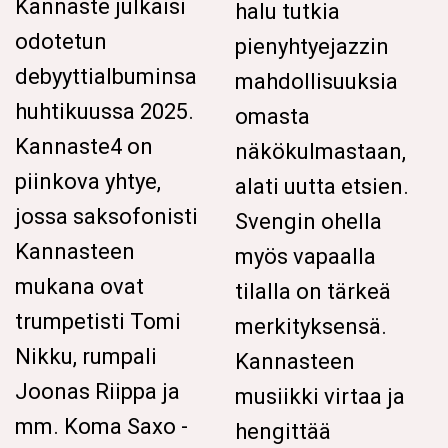
Kannaste julkaisi
halu tutkia
odotetun
pienyhtyejazzin
debyyttialbuminsa
mahdollisuuksia
huhtikuussa 2025.
omasta
Kannaste4 on
näkökulmastaan,
piinkova yhtye,
alati uutta etsien.
jossa saksofonisti
Svengin ohella
Kannasteen
myös vapaalla
mukana ovat
tilalla on tärkeä
trumpetisti Tomi
merkityksensä.
Nikku, rumpali
Kannasteen
Joonas Riippa ja
musiikki virtaa ja
mm. Koma Saxo -
hengittää