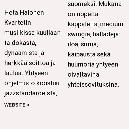
suomeksi. Mukana
Heta Halonen
on nopeita
Kvartetin
kappaleita, medium
musiikissa kuullaan
swingiä, balladeja:
taidokasta,
iloa, surua,
dynaamista ja
kaipausta sekä
herkkää soittoa ja
huumoria yhtyeen
laulua. Yhtyeen
oivaltavina
ohjelmisto koostuu
yhteissovituksina.
jazzstandardeista,
WEBSITE >